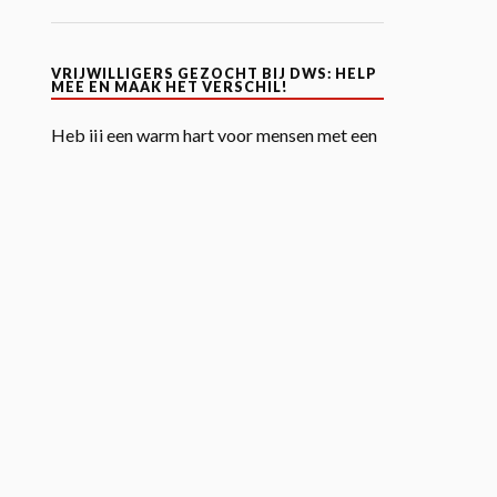
VRIJWILLIGERS GEZOCHT BIJ DWS: HELP
MEE EN MAAK HET VERSCHIL!
Heb jij een warm hart voor mensen met een
verstandelijke beperking en wil je
bijdragen aan een fijne, sportieve en
muzikale omgeving? DWS zoekt
enthousiaste vrijwilligers voor onze
geweldige activiteiten! Met jouw inzet
kunnen wij onze deelnemers een
fantastische tijd bieden tijdens het
zwemmen, sport en spel en de wekelijkse
Zing-In.
Wat ga je doen?
Bij DWS organiseren we
wekelijks verschillende activiteiten waar
onze deelnemers vol enthousiasme aan