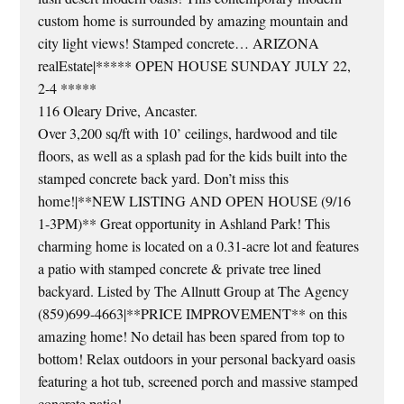
custom home is surrounded by amazing mountain and
city light views! Stamped concrete… ARIZONA
realEstate|***** OPEN HOUSE SUNDAY JULY 22,
2-4 *****
116 Oleary Drive, Ancaster.
Over 3,200 sq/ft with 10’ ceilings, hardwood and tile
floors, as well as a splash pad for the kids built into the
stamped concrete back yard. Don’t miss this
home!|**NEW LISTING AND OPEN HOUSE (9/16
1-3PM)** Great opportunity in Ashland Park! This
charming home is located on a 0.31-acre lot and features
a patio with stamped concrete & private tree lined
backyard. Listed by The Allnutt Group at The Agency
(859)699-4663|**PRICE IMPROVEMENT** on this
amazing home! No detail has been spared from top to
bottom! Relax outdoors in your personal backyard oasis
featuring a hot tub, screened porch and massive stamped
concrete patio!