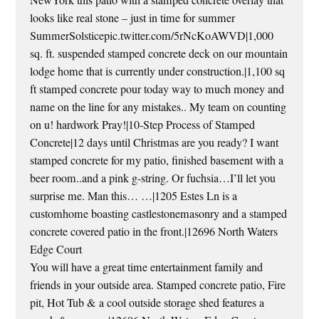
NewYork this patio with a stamped concrete overlay that
looks like real stone – just in time for summer
SummerSolsticepic.twitter.com/5rNcKoAWVD|1,000
sq. ft. suspended stamped concrete deck on our mountain
lodge home that is currently under construction.|1,100 sq
ft stamped concrete pour today way to much money and
name on the line for any mistakes.. My team on counting
on u! hardwork Pray!|10-Step Process of Stamped
Concrete|12 days until Christmas are you ready? I want
stamped concrete for my patio, finished basement with a
beer room..and a pink g-string. Or fuchsia…I’ll let you
surprise me. Man this… …|1205 Estes Ln is a
customhome boasting castlestonemasonry and a stamped
concrete covered patio in the front.|12696 North Waters
Edge Court
You will have a great time entertainment family and
friends in your outside area. Stamped concrete patio, Fire
pit, Hot Tub & a cool outside storage shed features a