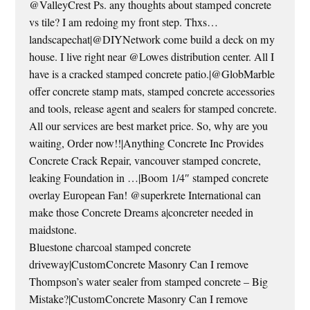
@ValleyCrest Ps. any thoughts about stamped concrete
vs tile? I am redoing my front step. Thxs…
landscapechat|@DIYNetwork come build a deck on my
house. I live right near @Lowes distribution center. All I
have is a cracked stamped concrete patio.|@GlobMarble
offer concrete stamp mats, stamped concrete accessories
and tools, release agent and sealers for stamped concrete.
All our services are best market price. So, why are you
waiting, Order now!!|Anything Concrete Inc Provides
Concrete Crack Repair, vancouver stamped concrete,
leaking Foundation in …|Boom 1/4″ stamped concrete
overlay European Fan! @superkrete International can
make those Concrete Dreams a|concreter needed in
maidstone.
Bluestone charcoal stamped concrete
driveway|CustomConcrete Masonry Can I remove
Thompson’s water sealer from stamped concrete – Big
Mistake?|CustomConcrete Masonry Can I remove