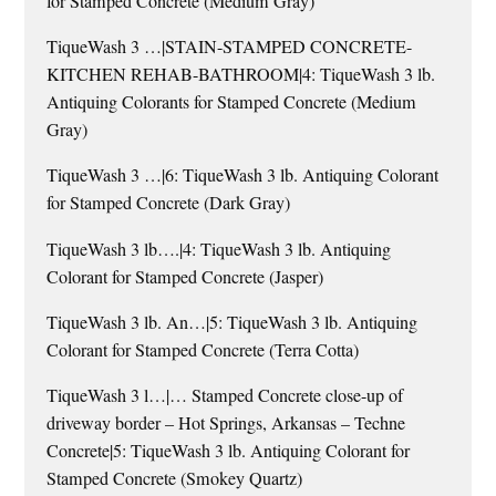
for Stamped Concrete (Medium Gray)
TiqueWash 3 …|STAIN-STAMPED CONCRETE-
KITCHEN REHAB-BATHROOM|4: TiqueWash 3 lb.
Antiquing Colorants for Stamped Concrete (Medium
Gray)
TiqueWash 3 …|6: TiqueWash 3 lb. Antiquing Colorant
for Stamped Concrete (Dark Gray)
TiqueWash 3 lb….|4: TiqueWash 3 lb. Antiquing
Colorant for Stamped Concrete (Jasper)
TiqueWash 3 lb. An…|5: TiqueWash 3 lb. Antiquing
Colorant for Stamped Concrete (Terra Cotta)
TiqueWash 3 l…|… Stamped Concrete close-up of
driveway border – Hot Springs, Arkansas – Techne
Concrete|5: TiqueWash 3 lb. Antiquing Colorant for
Stamped Concrete (Smokey Quartz)