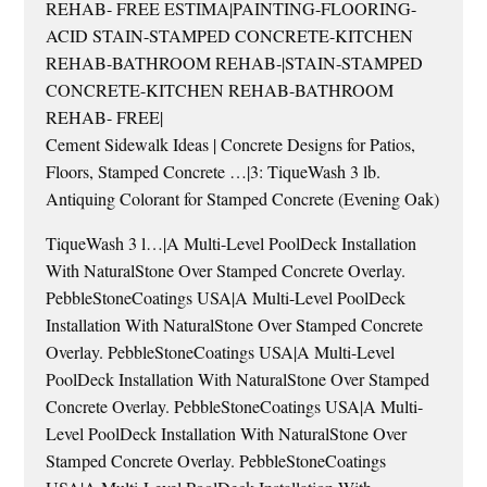
REHAB- FREE ESTIMA|PAINTING-FLOORING-
ACID STAIN-STAMPED CONCRETE-KITCHEN
REHAB-BATHROOM REHAB-|STAIN-STAMPED
CONCRETE-KITCHEN REHAB-BATHROOM
REHAB- FREE|
Cement Sidewalk Ideas | Concrete Designs for Patios,
Floors, Stamped Concrete …|3: TiqueWash 3 lb.
Antiquing Colorant for Stamped Concrete (Evening Oak)
TiqueWash 3 l…|A Multi-Level PoolDeck Installation
With NaturalStone Over Stamped Concrete Overlay.
PebbleStoneCoatings USA|A Multi-Level PoolDeck
Installation With NaturalStone Over Stamped Concrete
Overlay. PebbleStoneCoatings USA|A Multi-Level
PoolDeck Installation With NaturalStone Over Stamped
Concrete Overlay. PebbleStoneCoatings USA|A Multi-
Level PoolDeck Installation With NaturalStone Over
Stamped Concrete Overlay. PebbleStoneCoatings