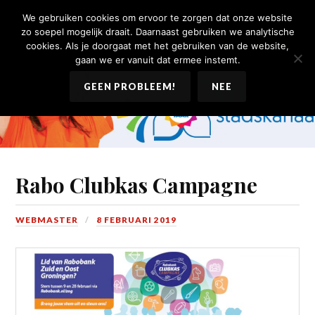
DWS Stadskanaal
We gebruiken cookies om ervoor te zorgen dat onze website
zo soepel mogelijk draait. Daarnaast gebruiken we analytische
cookies. Als je doorgaat met het gebruiken van de website,
gaan we er vanuit dat ermee instemt.
GEEN PROBLEEM!
NEE
Rabo Clubkas Campagne
WEBMASTER
8 FEBRUARI 2019