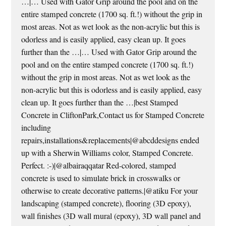
…|… Used with Gator Grip around the pool and on the
entire stamped concrete (1700 sq. ft.!) without the grip in
most areas. Not as wet look as the non-acrylic but this is
odorless and is easily applied, easy clean up. It goes
further than the …|… Used with Gator Grip around the
pool and on the entire stamped concrete (1700 sq. ft.!)
without the grip in most areas. Not as wet look as the
non-acrylic but this is odorless and is easily applied, easy
clean up. It goes further than the …|best Stamped
Concrete in CliftonPark,Contact us for Stamped Concrete
including
repairs,installations&replacements|@abcddesigns ended
up with a Sherwin Williams color, Stamped Concrete.
Perfect. :-)|@albairaqqatar Red-colored, stamped
concrete is used to simulate brick in crosswalks or
otherwise to create decorative patterns.|@atiku For your
landscaping (stamped concrete), flooring (3D epoxy),
wall finishes (3D wall mural (epoxy), 3D wall panel and