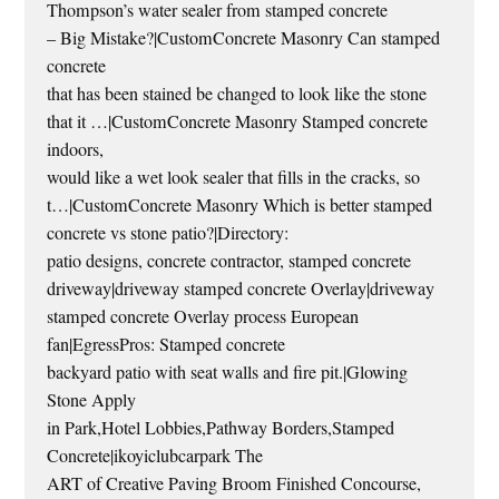
Thompson’s water sealer from stamped concrete
– Big Mistake?|CustomConcrete Masonry Can stamped
concrete
that has been stained be changed to look like the stone
that it …|CustomConcrete Masonry Stamped concrete
indoors,
would like a wet look sealer that fills in the cracks, so
t…|CustomConcrete Masonry Which is better stamped
concrete vs stone patio?|Directory:
patio designs, concrete contractor, stamped concrete
driveway|driveway stamped concrete Overlay|driveway
stamped concrete Overlay process European
fan|EgressPros: Stamped concrete
backyard patio with seat walls and fire pit.|Glowing
Stone Apply
in Park,Hotel Lobbies,Pathway Borders,Stamped
Concrete|ikoyiclubcarpark The
ART of Creative Paving Broom Finished Concourse,