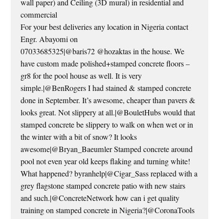
wall paper) and Ceiling (3D mural) in residential and
commercial
For your best deliveries any location in Nigeria contact
Engr. Abayomi on
07033685325|@baris72 @hozaktas in the house. We
have custom made polished+stamped concrete floors –
gr8 for the pool house as well. It is very
simple.|@BenRogers I had stained & stamped concrete
done in September. It’s awesome, cheaper than pavers &
looks great. Not slippery at all.|@BouletHubs would that
stamped concrete be slippery to walk on when wet or in
the winter with a bit of snow? It looks
awesome|@Bryan_Baeumler Stamped concrete around
pool not even year old keeps flaking and turning white!
What happened? byranhelp|@Cigar_Sass replaced with a
grey flagstone stamped concrete patio with new stairs
and such.|@ConcreteNetwork how can i get quality
training on stamped concrete in Nigeria?|@CoronaTools