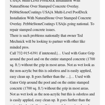
USA|A Multi-Level PoolDeck Installation With
NaturalStone Over Stamped Concrete Overlay.
PebbleStoneCoatings USA|A Multi-Level PoolDeck
Installation With NaturalStone Over Stamped Concrete
Overlay. PebbleStoneCoatings USA|is going national. To
repair stamped concrete issues.
There is such problems nationally that owner Ted
Mechnick will be looking to partner with other like
minded pros.
Call 732-915-6391 if intetested.|… Used with Gator Grip
around the pool and on the entire stamped concrete (1700
sq. ft.!) without the grip in most areas. Not as wet look as
the non-acrylic but this is odorless and is easily applied,
easy clean up. It goes further than the …|… Used with
Gator Grip around the pool and on the entire stamped
concrete (1700 sq. ft.!) without the grip in most areas.
Not as wet look as the non-acrylic but this is odorless and
is easily applied, easy clean up. It goes further than the