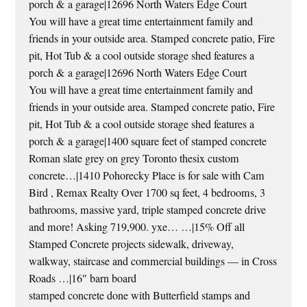
porch & a garage|12696 North Waters Edge Court
You will have a great time entertainment family and
friends in your outside area. Stamped concrete patio, Fire
pit, Hot Tub & a cool outside storage shed features a
porch & a garage|12696 North Waters Edge Court
You will have a great time entertainment family and
friends in your outside area. Stamped concrete patio, Fire
pit, Hot Tub & a cool outside storage shed features a
porch & a garage|1400 square feet of stamped concrete
Roman slate grey on grey Toronto thesix custom
concrete…|1410 Pohorecky Place is for sale with Cam
Bird , Remax Realty Over 1700 sq feet, 4 bedrooms, 3
bathrooms, massive yard, triple stamped concrete drive
and more! Asking 719,900. yxe… …|15% Off all
Stamped Concrete projects sidewalk, driveway,
walkway, staircase and commercial buildings — in Cross
Roads …|16″ barn board
stamped concrete done with Butterfield stamps and