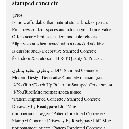
stamped concrete
{Pros:
Is more affordable than natural stone, brick or pavers
Enhances outdoor spaces and adds to your home value
Offers nearly limitless pattern and color choices
Slip resistant when treated with a non-skid additive
Is durable and.|{Decorative Stamped Concrete
for Indoor & Outdoor – BEST Quality & Prices…
باطون مطبع وملون…|DIY Stamped Concrete.
Modern Design Decorative Concrete с помощью
@YouTube|Touch Up Roller for Stamped Concrete: на
@YouTube|Мне понравилось видео
“Pattern Imprinted Concrete / Stamped Concrete
Driveway by Readypave Ltd”|Мне
понравилось видео “Pattern Imprinted Concrete /
Stamped Concrete Driveway by Readypave Ltd”|Мне
понравилось видео “Pattern Imprinted Concrete /