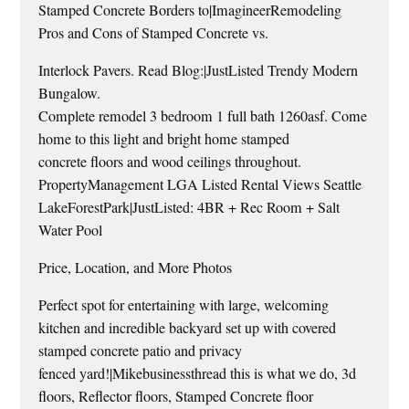
Stamped Concrete Borders to|ImagineerRemodeling
Pros and Cons of Stamped Concrete vs.
Interlock Pavers. Read Blog:|JustListed Trendy Modern
Bungalow.
Complete remodel 3 bedroom 1 full bath 1260asf. Come
home to this light and bright home stamped
concrete floors and wood ceilings throughout.
PropertyManagement LGA Listed Rental Views Seattle
LakeForestPark|JustListed: 4BR + Rec Room + Salt
Water Pool
Price, Location, and More Photos
Perfect spot for entertaining with large, welcoming
kitchen and incredible backyard set up with covered
stamped concrete patio and privacy
fenced yard!|Mikebusinessthread this is what we do, 3d
floors, Reflector floors, Stamped Concrete floor