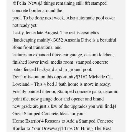
@Pella_News|3 things remaining still: 8ft stamped
concrete border around the
pool. To be done next week. Also automatic pool cover
not ready yet.
Lastly, fence late August. The rest is cosmetics
(landscaping mainly).|3052 Ansonia Drive is a beautiful
stone front transitional and
features an expanded three-car garage, custom kitchen,
finished lower level, media room, stamped concrete
patio, fenced backyard and in-ground pool.
Don’t miss out on this opportunity!|3162 Michelle Ct,
Loveland – This 4 bed 3 bath home is move in ready.
Freshly painted interior, Stamped concrete patio, ceramic
point tile, new garage door and opener and brand
new grade are just a few of the upgrades you will find.|4
Great Stamped Concrete Ideas for your
Home Exterior|4 Reasons to Add a Stamped Concrete
Border to Your Driveway|4 Tips On Hiring The Best