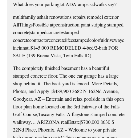
What does your parkinglot ADAramps sidwalks say?
multifamily ashalt renovations repairs remodel exterior
AllThingsPossible atpconstruction paint striping stamped
concrete|stampedconcretestamped
concretecontractorconcretelifecstampedcolorfuldrivewayc
incinnati|$145,000 REMODELED 4-bed/2-bath FOR
SALE (139 Buena Vista, Twin Falls ID)
The completely finished basement has a beautiful
stamped concrete floor. The one car garage has a large
shop behind it. The back yard is fenced. More Details,
Photos, and Apply ||$489,900 3682 N 162Nd Avenue,
Goodyear, AZ – Entertain and relax poolside in this open
floor plan home located on the 3rd Fairway of the Falls
Golf Course,Tuscany Falls. A flagstone stamped concrete
walkway… ARIZONA realEstate|$700,000 8630 S
22Nd Place, Phoenix, AZ – Welcome to your private
lush desert modern oasis! This contemporary modern