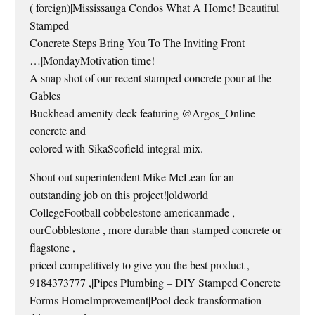
( foreign)|Mississauga Condos What A Home! Beautiful
Stamped
Concrete Steps Bring You To The Inviting Front
…|MondayMotivation time!
A snap shot of our recent stamped concrete pour at the
Gables
Buckhead amenity deck featuring @Argos_Online
concrete and
colored with SikaScofield integral mix.
Shout out superintendent Mike McLean for an
outstanding job on this project!|oldworld
CollegeFootball cobbelestone americanmade ,
ourCobblestone , more durable than stamped concrete or
flagstone ,
priced competitively to give you the best product ,
9184373777 ,|Pipes Plumbing – DIY Stamped Concrete
Forms HomeImprovement|Pool deck transformation –