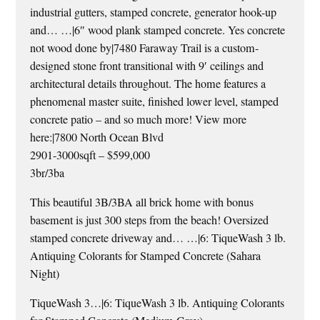
industrial gutters, stamped concrete, generator hook-up
and… …|6″ wood plank stamped concrete. Yes concrete
not wood done by|7480 Faraway Trail is a custom-
designed stone front transitional with 9′ ceilings and
architectural details throughout. The home features a
phenomenal master suite, finished lower level, stamped
concrete patio – and so much more! View more
here:|7800 North Ocean Blvd
2901-3000sqft – $599,000
3br/3ba
This beautiful 3B/3BA all brick home with bonus
basement is just 300 steps from the beach! Oversized
stamped concrete driveway and… …|6: TiqueWash 3 lb.
Antiquing Colorants for Stamped Concrete (Sahara
Night)
TiqueWash 3…|6: TiqueWash 3 lb. Antiquing Colorants